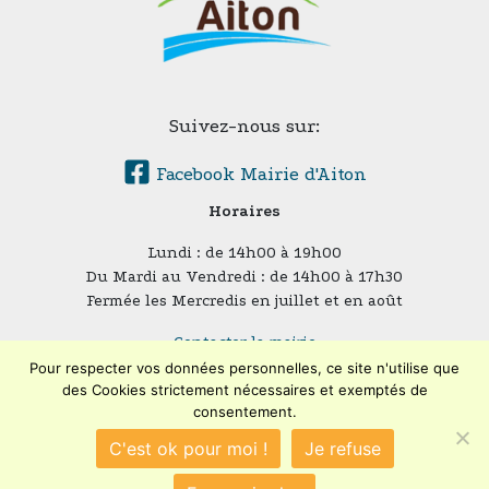
Suivez-nous sur:
Facebook Mairie d'Aiton
Horaires
Lundi : de 14h00 à 19h00
Du Mardi au Vendredi : de 14h00 à 17h30
Fermée les Mercredis en juillet et en août
Contacter la mairie
Plan du site
Pour respecter vos données personnelles, ce site n'utilise que
Mentions légales
des Cookies strictement nécessaires et exemptés de
consentement.
Confidentialité
Accessibilité (en cours)
C'est ok pour moi !
Je refuse
Encore un site
Commu'net !