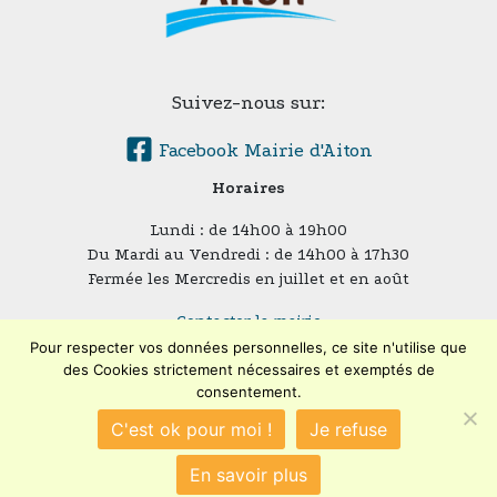
Suivez-nous sur:
Facebook Mairie d'Aiton
Horaires
Lundi : de 14h00 à 19h00
Du Mardi au Vendredi : de 14h00 à 17h30
Fermée les Mercredis en juillet et en août
Contacter la mairie
Plan du site
Pour respecter vos données personnelles, ce site n'utilise que
des Cookies strictement nécessaires et exemptés de
Mentions légales
consentement.
Confidentialité
Accessibilité (en cours)
C'est ok pour moi !
Je refuse
Encore un site
Commu'net !
En savoir plus